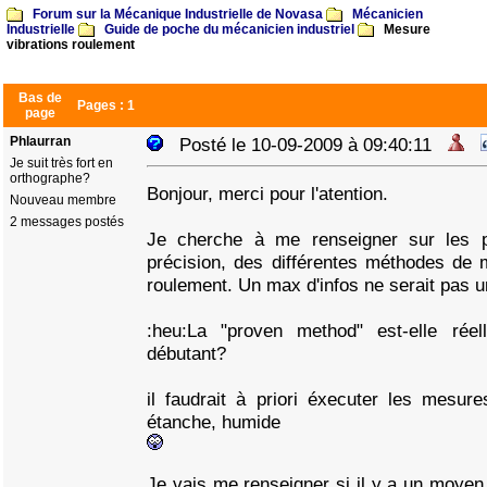
Forum sur la Mécanique Industrielle de Novasa
Mécanicien
Industrielle
Guide de poche du mécanicien industriel
Mesure
vibrations roulement
Bas de
Pages :
1
page
Phlaurran
Posté le 10-09-2009 à 09:40:11
Je suit très fort en
orthographe?
Bonjour, merci pour l'atention.
Nouveau membre
2 messages postés
Je cherche à me renseigner sur les pos
précision, des différentes méthodes de 
roulement. Un max d'infos ne serait pas u
:heu:La "proven method" est-elle rée
débutant?
il faudrait à priori éxecuter les mesur
étanche, humide
Je vais me renseigner si il y a un moyen 