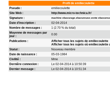
Profil de emiliecoulette
Pseudo :
emiliecoulette
Site Web :
http://www.micro-technica.fr/
Signature :
machine ebavurage
,
ebavureuse
,
vente ebavureu
Date d'inscription :
02-04-2014
Nombre de messages :
1 (2.70 % du total)
Moyenne de messages par
0.00
jour :
Publications :
Afficher tous les sujets de emiliecoulette
Afficher tous les sujets où emiliecoulette 
Statut :
Nouveau membre
Date de naissance :
05-03-1984
Civilité :
Mme
Dernière connexion :
Le 02-04-2014 à 10:50:39
Dernier message :
Le 02-04-2014 à 10:51:34